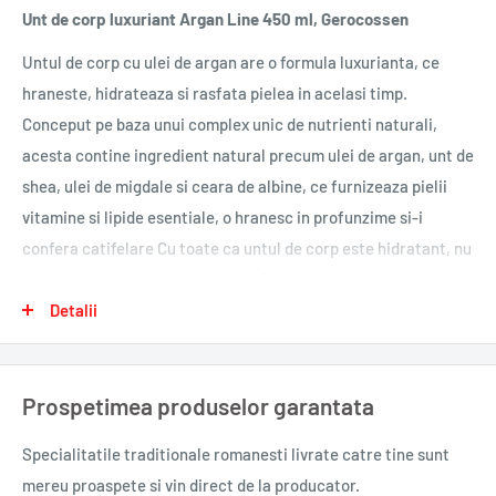
Unt de corp luxuriant Argan Line 450 ml, Gerocossen
Untul de corp cu ulei de argan are o formula luxurianta, ce
hraneste, hidrateaza si rasfata pielea in acelasi timp.
Conceput pe baza unui complex unic de nutrienti naturali,
acesta contine ingredient natural precum ulei de argan, unt de
shea, ulei de migdale si ceara de albine, ce furnizeaza pielii
vitamine si lipide esentiale, o hranesc in profunzime si-i
confera catifelare Cu toate ca untul de corp este hidratant, nu
lasa in urma o pelicula grasa, ci ofera pielii un aspect neted si
matasos, placut la atingere. Uleiul de argan folosit in industria
Detalii
cosmetica se obtine prin presare la rece din fructele arborelui
de argan, ce creste doar in regiunea Marocului, la poalele
Prospetimea produselor garantata
muntilor Atlas. Cosmeticele cu ulei de argan sunt recunoscute
pentru efectele lor benefice asupra pielii, uleiul fiind
Specialitatile traditionale romanesti
livrate catre tine sunt
supranumit si &ldquo;aurul lichid&rdquo; sau &ldquo;elixirul
mereu proaspete si vin direct de la producator.
tineretii&rdquo;. Alte informatii Tip piele: toate tipurile de