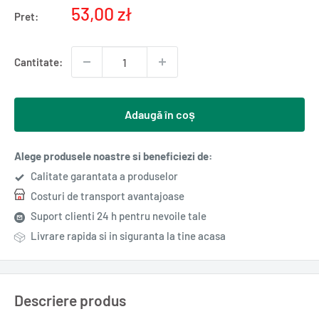
Pret
53,00 zł
Pret:
redus
Cantitate:
Adaugă în coș
Alege produsele noastre si beneficiezi de:
Calitate garantata a produselor
Costuri de transport avantajoase
Suport clienti 24 h pentru nevoile tale
Livrare rapida si in siguranta la tine acasa
Descriere produs