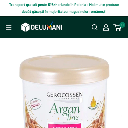
Du-
Transport gratuit peste 515zł oriunde în Polonia • Mai multe produse
te
decât găsești în majoritatea magazinelor românești
la
Delumani
0
continut
–
Magazin
românesc
online