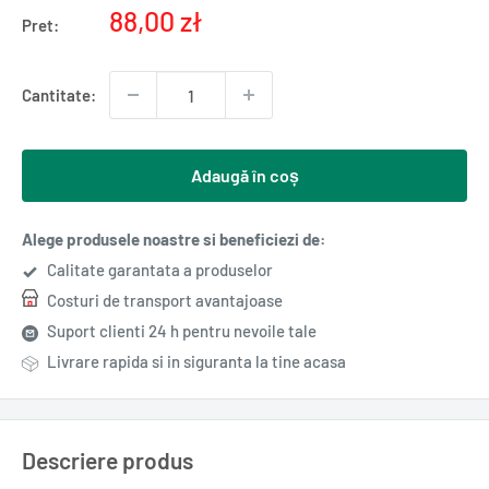
Pret
88,00 zł
Pret:
redus
Cantitate:
Adaugă în coș
Alege produsele noastre si beneficiezi de:
Calitate garantata a produselor
Costuri de transport avantajoase
Suport clienti 24 h pentru nevoile tale
Livrare rapida si in siguranta la tine acasa
Descriere produs