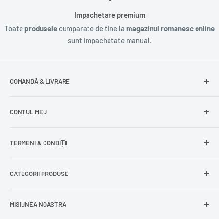
Impachetare premium
Toate
produsele
cumparate de tine la
magazinul romanesc online
sunt impachetate manual.
COMANDĂ & LIVRARE
Întrebări frecvente
CONTUL MEU
Livrare gratuită
Livrare în Europa
Intră în cont
TERMENI & CONDIȚII
Comenzile mele
Modificare adresă
Politica de confidențialitate
CATEGORII PRODUSE
Cont nou
Politica de returnare
Recuperează parola
Termeni și condiții
Produse din carne
MISIUNEA NOASTRA
Comandă ca oaspete
Politica de expediere
Dulciuri și snacks