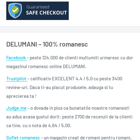
tăia și servi pizza cu ușurință și stil, transformând fiecare
masă într-o experiență plăcută și memorabilă.
30 cm
DELUMANI – 100% romanesc
Facebook
- peste 124.000 de clienti multumiti urmaresc cu dor
magazinul romanesc online DELUMANI.
Trustpilot
- calificativ EXCELENT 4,4 / 5,0 cu peste 3400
review-uri. Daca ti-au placut produsele, adauga si tu
aprecierea ta !
Judge.me
- o dovada in plus ca bunatatile noastre romanesti
au adus acasa gustul dorit: peste 2700 de recenzii de la clienti
ca tine, cu o nota de 4,64 / 5,00.
Suflet romanesc
- un magazin creat de romani pentru romani,