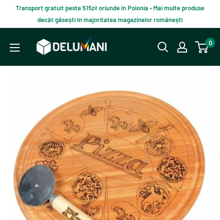
Du-
Transport gratuit peste 515zł oriunde în Polonia • Mai multe produse
te
decât găsești în majoritatea magazinelor românești
la
Delumani
0
continut
–
Magazin
românesc
online