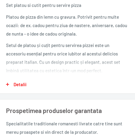
Set platou si cutit pentru servire pizza
Platou de pizza din lemn cu gravura. Potrivit pentru multe
ocazii: de ex. cadou pentru ziua de nastere, aniversare, cadou
de nunta - o idee de cadou originala.
Setul de platou și cuțit pentru servirea pizzei este un
accesoriu esențial pentru orice iubitor al acestui delicios
preparat italian. Cu un design practic și elegant, acest set
îmbină utilitatea cu estetica într-un mod perfect.
Detalii
Platoul este fabricat din lemn de înaltă calitate, finisat cu
atenție pentru a oferi un aspect natural și plăcut. Cu
dimensiuni generoase, oferă suficient spațiu pentru a servi o
Prospetimea produselor garantata
pizza mare, iar marginile sale ușor ridicate ajută la menținerea
ingredientelor pe platou și prevenirea scurgerilor nedorite.
Specialitatile traditionale romanesti
livrate catre tine sunt
mereu proaspete si vin direct de la producator.