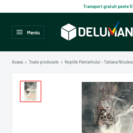
Du-
Transport gratuit peste 5
te
la
Delumani
continut
–
Meniu
Magazin
românesc
online
Acasa
Toate produsele
Noptile Patriarhului - Tatiana Nicules