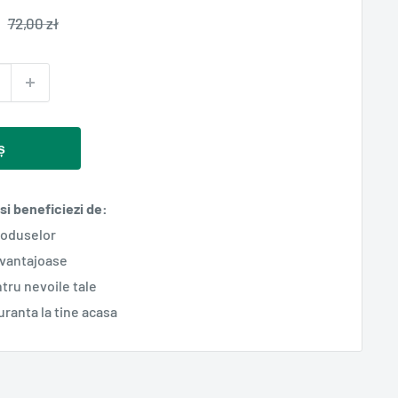
Pret
72,00 zł
normal
ș
i beneficiezi de:
roduselor
avantajoase
tru nevoile tale
guranta la tine acasa