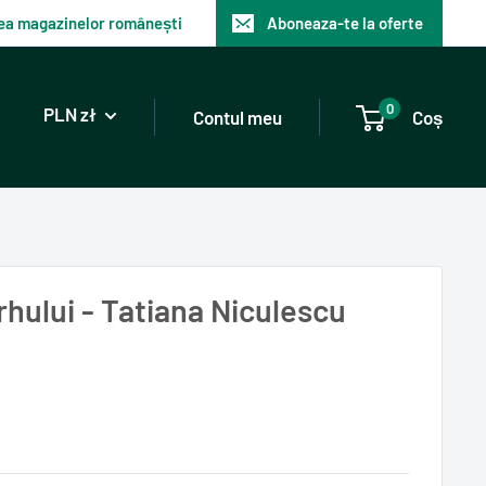
atea magazinelor românești
Aboneaza-te la oferte
0
PLN zł
Contul meu
Coș
rhului - Tatiana Niculescu