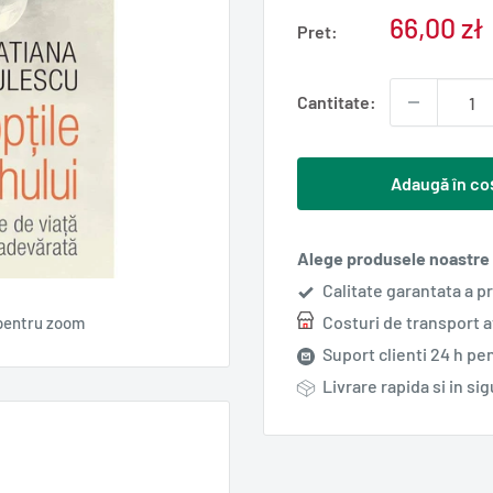
Pret
66,00 zł
Pret:
redus
Cantitate:
Adaugă în co
Alege produsele noastre s
Calitate garantata a p
Costuri de transport 
pentru zoom
Suport clienti 24 h pen
Livrare rapida si in si