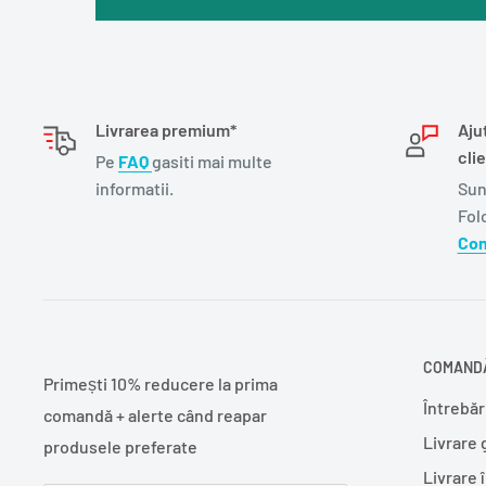
Livrarea premium*
Aju
clie
Pe
FAQ
gasiti mai multe
informatii.
Sun
Fol
Con
COMANDĂ
Primești 10% reducere la prima
Întrebăr
comandă + alerte când reapar
Livrare 
produsele preferate
Livrare 