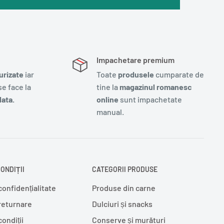
Impachetare premium
urizate
iar
Toate
produsele
cumparate de
e face la
tine la
magazinul romanesc
ata.
online
sunt impachetate
manual.
ONDIȚII
CATEGORII PRODUSE
confidențialitate
Produse din carne
 returnare
Dulciuri și snacks
condiții
Conserve și murături