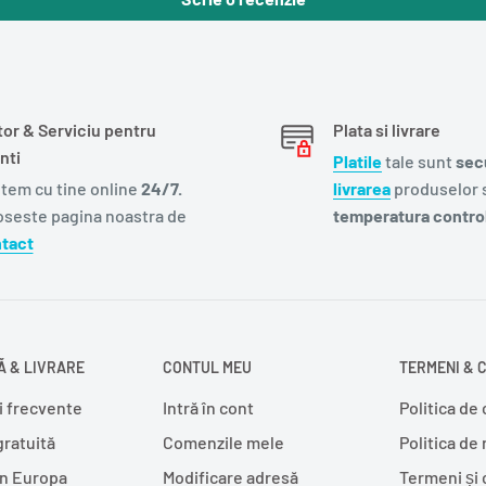
tor & Serviciu pentru
Plata si livrare
nti
Platile
tale sunt
sec
tem cu tine online
24/7.
livrarea
produselor s
oseste pagina noastra de
temperatura control
tact
 & LIVRARE
CONTUL MEU
TERMENI & C
i frecvente
Intră în cont
Politica de 
gratuită
Comenzile mele
Politica de
în Europa
Modificare adresă
Termeni și 