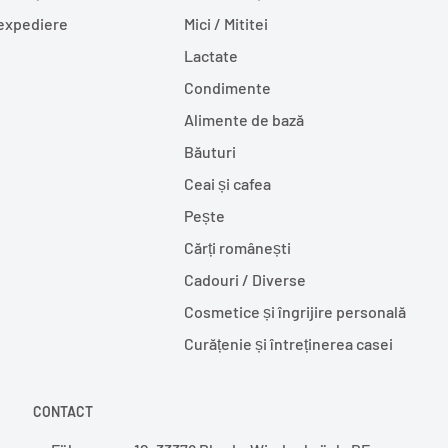
 expediere
Mici / Mititei
Lactate
Condimente
Alimente de bază
Băuturi
Ceai și cafea
Pește
Cărți românești
Cadouri / Diverse
Cosmetice și îngrijire personală
Curățenie și întreținerea casei
CONTACT