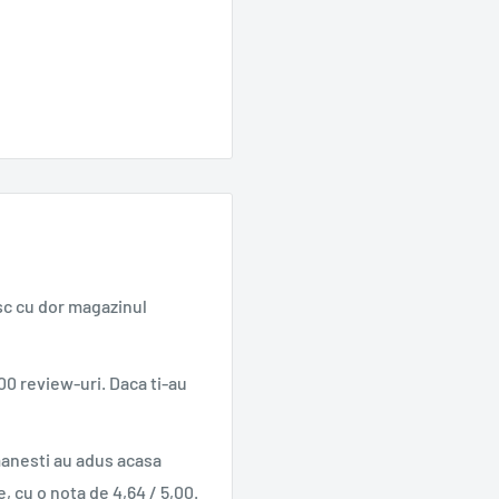
sc cu dor magazinul
00 review-uri. Daca ti-au
manesti au adus acasa
e, cu o nota de 4,64 / 5,00.