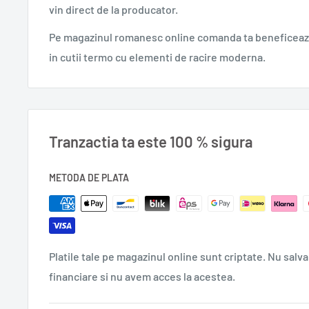
vin direct de la producator.
Domeniu: literatură
Autor: Tatiana Niculescu
Pe magazinul romanesc online comanda ta beneficeaza
in cutii termo cu elementi de racire moderna.
0,260 g.
Tranzactia ta este 100 % sigura
METODA DE PLATA
Platile tale pe magazinul online sunt criptate. Nu salva
financiare si nu avem acces la acestea.