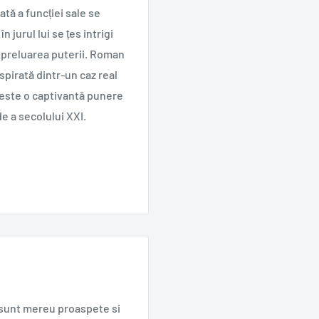
tă a funcției sale se
n jurul lui se țes intrigi
 preluarea puterii. Roman
nspirată dintr-un caz real
 este o captivantă punere
e a secolului XXI.
e sunt mereu proaspete si