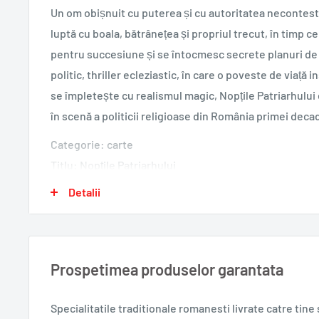
Un om obișnuit cu puterea și cu autoritatea necontesta
luptă cu boala, bătrânețea și propriul trecut, în timp ce î
pentru succesiune și se întocmesc secrete planuri de
politic, thriller ecleziastic, în care o poveste de viață i
se împletește cu realismul magic, Nopțile Patriarhului
în scenă a politicii religioase din România primei decad
Categorie: carte
Titlu: Nopțile Patriarhului
Subtitlu: După o poveste de viață adevărată
Detalii
An apariție: 2019
Ediție: I
Pagini: 224
Prospetimea produselor garantata
Format: 13x20 cm
ISBN: 978-973-50-6569-0
Specialitatile traditionale romanesti
livrate catre tin
Colecție: în afara colecţiilor