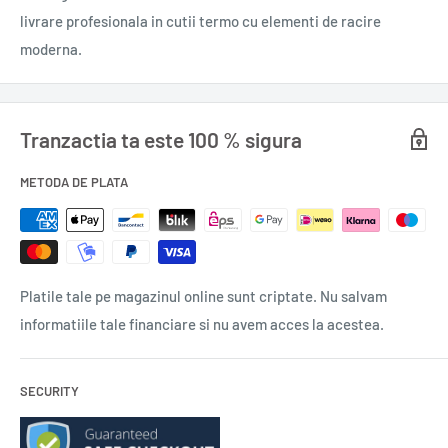
aduce în farfurie gustul autentic al preparatelor tradiționale
livrare profesionala in cutii termo cu elementi de racire
românești precum mămăliga, plăcinte sau alte delicii
moderna.
specifice. Indiferent dacă este folosit pentru preparate dulci
sau sărate, Malai Superior Casa D'or adaugă o notă distinctivă
de calitate și autenticitate fiecărei rețete.
Tranzactia ta este 100 % sigura
METODA DE PLATA
Încă de la prima gustare, Malai Superior Casa D'or te poartă
într-o călătorie culinară prin tradițiile și aromele autentice ale
bucătăriei românești, fiind alegerea perfectă pentru cei care
apreciază calitatea și autenticitatea în preparatele lor.
Platile tale pe magazinul online sunt criptate. Nu salvam
1 kg.
informatiile tale financiare si nu avem acces la acestea.
SECURITY