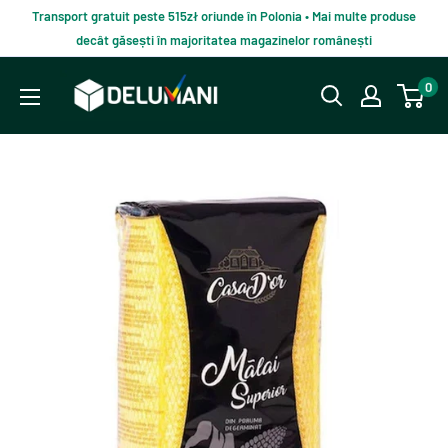
Du-
Transport gratuit peste 515zł oriunde în Polonia • Mai multe produse
te
decât găsești în majoritatea magazinelor românești
la
Delumani
0
continut
–
Magazin
românesc
online