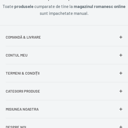
Toate
produsele
cumparate de tine la
magazinul romanesc online
sunt impachetate manual.
COMANDĂ & LIVRARE
Întrebări frecvente
CONTUL MEU
Livrare gratuită
Livrare în Europa
Intră în cont
TERMENI & CONDIȚII
Comenzile mele
Modificare adresă
Politica de confidențialitate
CATEGORII PRODUSE
Cont nou
Politica de returnare
Recuperează parola
Termeni și condiții
Produse din carne
MISIUNEA NOASTRA
Comandă ca oaspete
Politica de expediere
Dulciuri și snacks
Delogare
Impressum
Conserve și murături
DESPRE NOI