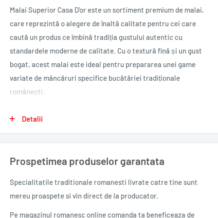
Malai Superior Casa D'or este un sortiment premium de malai,
care reprezintă o alegere de înaltă calitate pentru cei care
caută un produs ce îmbină tradiția gustului autentic cu
standardele moderne de calitate. Cu o textură fină și un gust
bogat, acest malai este ideal pentru prepararea unei game
variate de mâncăruri specifice bucătăriei tradiționale
românești.
Făcut din porumb selectat și măcinat fin, Malai Superior Casa
Detalii
D'or se remarcă prin consistența sa uniformă și proprietățile
sale de coacere perfecte. Este produs cu atenție la detalii și
Prospetimea produselor garantata
respectând cele mai exigente standarde de igienă și calitate,
fiind astfel un ingredient de încredere în bucătăria fiecărui
Specialitatile traditionale romanesti
livrate catre tine sunt
gospodar.
mereu proaspete si vin direct de la producator.
Cu aroma sa naturală și savoarea inconfundabilă, acest malai
Pe magazinul romanesc online comanda ta beneficeaza de