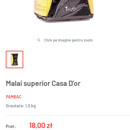
Click pe imagine pentru zoom
Malai superior Casa D'or
PAMBAC
Greutate:
1.0 kg
Pret
18,00 zł
Pret: