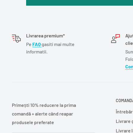
Livrarea premium*
Aju
clie
Pe
FAQ
gasiti mai multe
informatii.
Sun
Fol
Con
COMANDĂ
Primești 10% reducere la prima
Întrebăr
comandă + alerte când reapar
Livrare 
produsele preferate
Livrare 