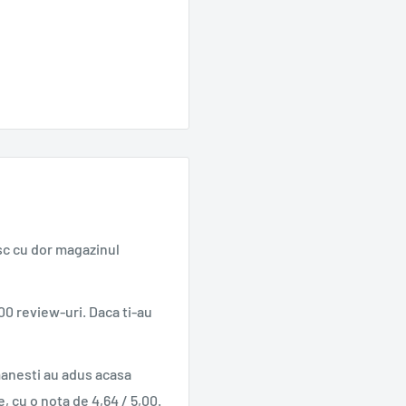
sc cu dor magazinul
00 review-uri. Daca ti-au
manesti au adus acasa
e, cu o nota de 4,64 / 5,00.