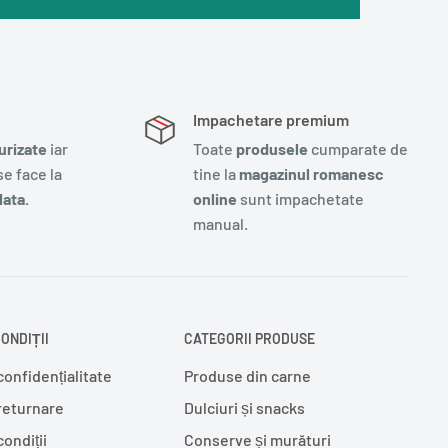
Impachetare premium
urizate
iar
Toate
produsele
cumparate de
e face la
tine la
magazinul romanesc
ata.
online
sunt impachetate
manual.
ONDIȚII
CATEGORII PRODUSE
confidențialitate
Produse din carne
 returnare
Dulciuri și snacks
condiții
Conserve și murături