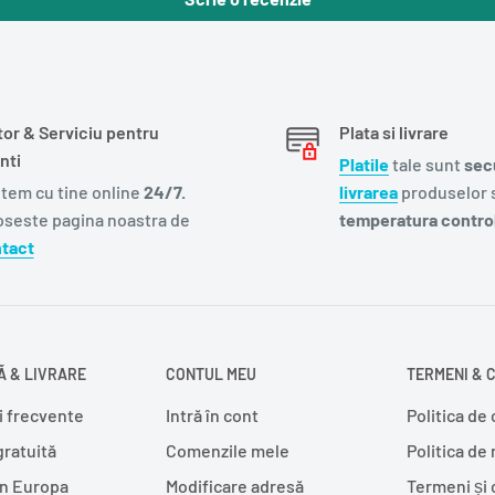
tor & Serviciu pentru
Plata si livrare
nti
Platile
tale sunt
sec
tem cu tine online
24/7.
livrarea
produselor s
oseste pagina noastra de
temperatura control
tact
 & LIVRARE
CONTUL MEU
TERMENI & C
i frecvente
Intră în cont
Politica de 
gratuită
Comenzile mele
Politica de
în Europa
Modificare adresă
Termeni și 