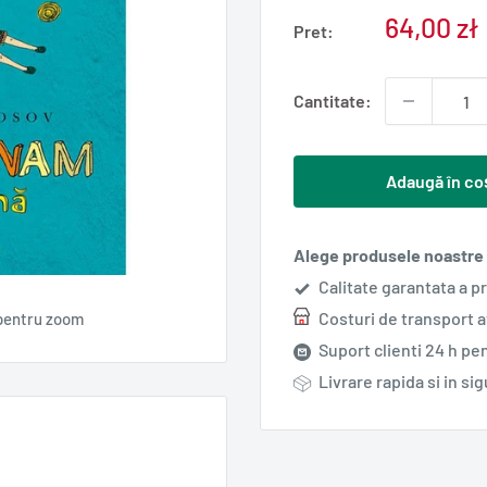
Pret
64,00 zł
Pret:
redus
Cantitate:
Adaugă în co
Alege produsele noastre s
Calitate garantata a p
Costuri de transport 
pentru zoom
Suport clienti 24 h pen
Livrare rapida si in si