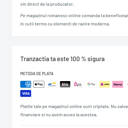
vin direct de la producator.
Titlu: Habarnam pe Lună
An apariție: 2013
Pe magazinul romanesc online comanda ta beneficeaza
Ediție: I
in cutii termo cu elementi de racire moderna.
Pagini: 432
Format: 16,5x23,5 cm
ISBN: 978-973-50-4049-9
Colecție: Humanitas Junior
Tranzactia ta este 100 % sigura
Domeniu: carte pentru copii & adolescenţi, literatură
Autor: Nikolai Nosov
METODA DE PLATA
Ilustraţii: Silvia Olteanu
Traducere: Sanda-Felicia Misirianţu
0,660 g
Platile tale pe magazinul online sunt criptate. Nu salva
financiare si nu avem acces la acestea.