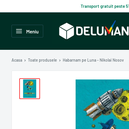
Du-
Transport gratuit peste 5
te
la
Delumani
continut
–
Meniu
Magazin
românesc
online
Acasa
Toate produsele
Habarnam pe Luna - Nikolai Nosov