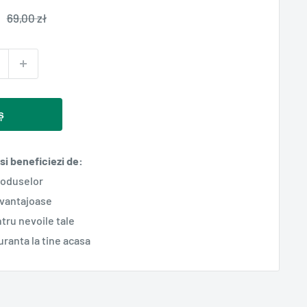
Pret
69,00 zł
normal
ș
i beneficiezi de:
roduselor
avantajoase
tru nevoile tale
guranta la tine acasa