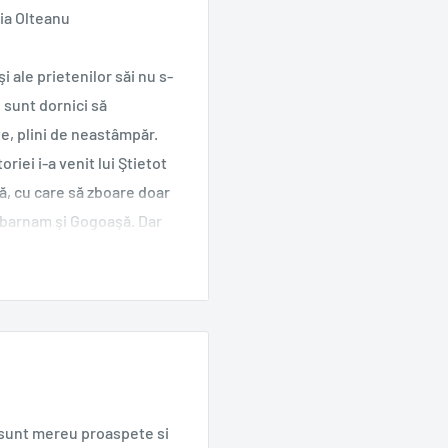
via Olteanu
 ale prietenilor săi nu s-
, sunt dornici să
te, plini de neastâmpăr.
riei i-a venit lui Ştietot
că, cu care să zboare doar
Habarnam şi Gogoaşă. Dar
ei doi ajung primii pe
deii lunatici", nişte
i decât cei pământeni.
 nu veţi afla cum i-a
 pe cei doi aventurieri şi
e sunt mereu proaspete si