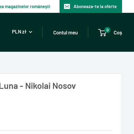
atea magazinelor românești
Aboneaza-te la oferte
0
PLN zł
Contul meu
Coș
una - Nikolai Nosov