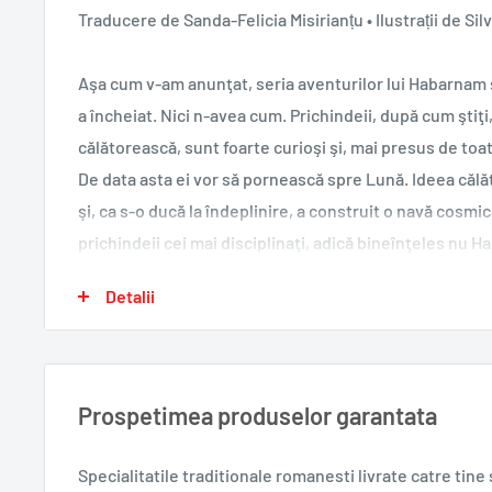
Traducere de Sanda-Felicia Misirianțu • Ilustrații de Sil
Aşa cum v-am anunţat, seria aventurilor lui Habarnam şi
a încheiat. Nici n-avea cum. Prichindeii, după cum ştiţi
călătorească, sunt foarte curioşi şi, mai presus de toa
De data asta ei vor să pornească spre Lună. Ideea călăto
şi, ca s-o ducă la îndeplinire, a construit o navă cosmi
prichindeii cei mai disciplinaţi, adică bineînţeles nu 
ce să vezi? Lucrurile au luat o altă întorsătură: tocmai 
Detalii
Lună, unde au parte de peripeţii de tot soiul cu „prichin
prichindei cu altfel de apucături şi altfel de preocupăr
Sfatul nostru este să nu lăsaţi cartea din mână până ce
Prospetimea produselor garantata
salvat Ştietot, împreună cu Cerceluşa şi cu Scrumbiuţa,
cum s-au întors cu toţii pe Pământ.
Specialitatile traditionale romanesti
livrate catre tin