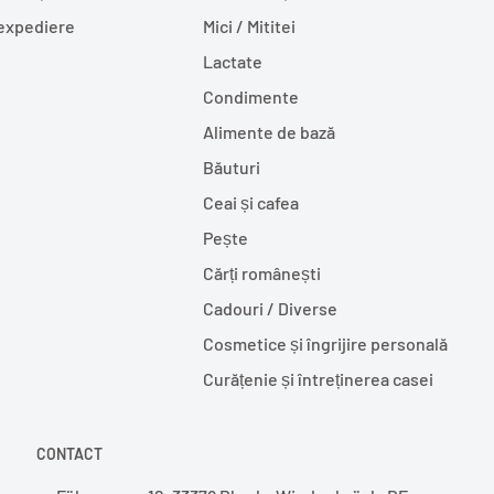
 expediere
Mici / Mititei
Lactate
Condimente
Alimente de bază
Băuturi
Ceai și cafea
Pește
Cărți românești
Cadouri / Diverse
Cosmetice și îngrijire personală
Curățenie și întreținerea casei
CONTACT