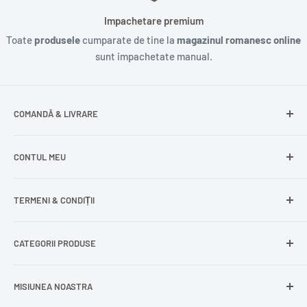
Impachetare premium
Toate
produsele
cumparate de tine la
magazinul romanesc online
sunt impachetate manual.
COMANDĂ & LIVRARE
Întrebări frecvente
CONTUL MEU
Livrare gratuită
Livrare în Europa
Intră în cont
TERMENI & CONDIȚII
Comenzile mele
Modificare adresă
Politica de confidențialitate
CATEGORII PRODUSE
Cont nou
Politica de returnare
Recuperează parola
Termeni și condiții
Produse din carne
MISIUNEA NOASTRA
Comandă ca oaspete
Politica de expediere
Dulciuri și snacks