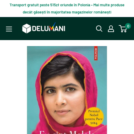
Du-
Transport gratuit peste 515zł oriunde în Polonia • Mai multe produse
te
decât găsești în majoritatea magazinelor românești
la
Delumani
0
continut
–
Magazin
românesc
online