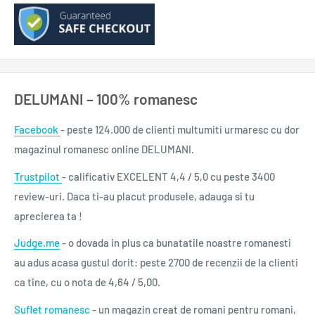
Eu sint Malala ne intareste credinta in puterea oamenilor de a
schimba lumea.
Număr pagini: 344
ISBN: 978-973-46-4536-7
DELUMANI – 100% romanesc
Tip ediție: broșată
Format: 130x200
Facebook
- peste 124.000 de clienti multumiti urmaresc cu dor
An apariție: 2014
magazinul romanesc online DELUMANI.
0,340 gr.
Trustpilot
- calificativ EXCELENT 4,4 / 5,0 cu peste 3400
review-uri. Daca ti-au placut produsele, adauga si tu
aprecierea ta !
Judge.me
- o dovada in plus ca bunatatile noastre romanesti
au adus acasa gustul dorit: peste 2700 de recenzii de la clienti
ca tine, cu o nota de 4,64 / 5,00.
Suflet romanesc
- un magazin creat de romani pentru romani,