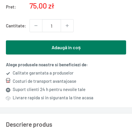
Pret
75,00 zł
Pret:
redus
Cantitate:
Adaugă în coș
Alege produsele noastre si beneficiezi de:
Calitate garantata a produselor
Costuri de transport avantajoase
Suport clienti 24 h pentru nevoile tale
Livrare rapida si in siguranta la tine acasa
Descriere produs