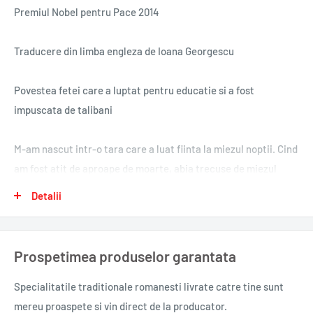
Premiul Nobel pentru Pace 2014
Traducere din limba engleza de Ioana Georgescu
Povestea fetei care a luptat pentru educatie si a fost
impuscata de talibani
M-am nascut intr-o tara care a luat fiinta la miezul noptii. Cind
am fost atit de aproape de moarte, abia trecuse de miezul
zilei.
Detalii
Cind talibanii au ocupat Valea Swat din Pakistan, printre
foarte putinii care au indraznit sa protesteze a fost si o fata.
Prospetimea produselor garantata
Malala Yousafzai a refuzat sa taca si a luptat pentru dreptul ei
la educatie. In ziua de marti, 9 octombrie 2012, la
Specialitatile traditionale romanesti
livrate catre tine sunt
cincisprezece ani, Malala aproape ca a platit cu viata aceasta
mereu proaspete si vin direct de la producator.