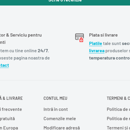
tor & Serviciu pentru
Plata si livrare
nti
Platile
tale sunt
sec
tem cu tine online
24/7.
livrarea
produselor s
oseste pagina noastra de
temperatura control
tact
 & LIVRARE
CONTUL MEU
TERMENI & C
i frecvente
Intră în cont
Politica de 
gratuită
Comenzile mele
Politica de
în Europa
Modificare adresă
Termeni și 