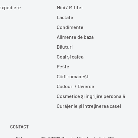
 expediere
Mici / Mititei
Lactate
Condimente
Alimente de bază
Băuturi
Ceai și cafea
Pește
Cărți românești
Cadouri / Diverse
Cosmetice și îngrijire personală
Curățenie și întreținerea casei
CONTACT