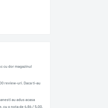
sc cu dor magazinul
00 review-uri. Daca ti-au
manesti au adus acasa
e, cu o nota de 4,64 / 5,00.