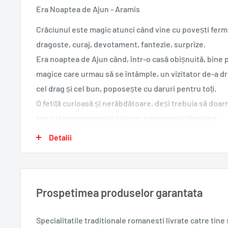
Era Noaptea de Ajun - Aramis
Crăciunul este magic atunci când vine cu povești fer
dragoste, curaj, devotament, fantezie, surprize.
Era noaptea de Ajun când, într-o casă obișnuită, bine p
magice care urmau să se întâmple, un vizitator de-a dr
cel drag și cel bun, poposește cu daruri pentru toți.
O fetiță curioasă și nerăbdătoare, deși trebuia să doar
totul și ne povestește tuturor minunata întâmplare.
Detalii
Tip coperta: brosata
Traducator: Sorin Ivan
Editura: Aramis
ISBN: 978-606-009-214-8
Prospetimea produselor garantata
An aparitie: 2019
Nr. pagini: 24
Specialitatile traditionale romanesti
livrate catre tin
Format: 23x23