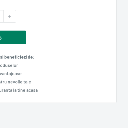
ș
i beneficiezi de:
roduselor
avantajoase
tru nevoile tale
guranta la tine acasa