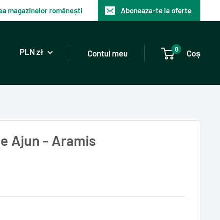
atea magazinelor românești
Aboneaza-te la oferte
0
PLN zł
Contul meu
Coș
e Ajun - Aramis