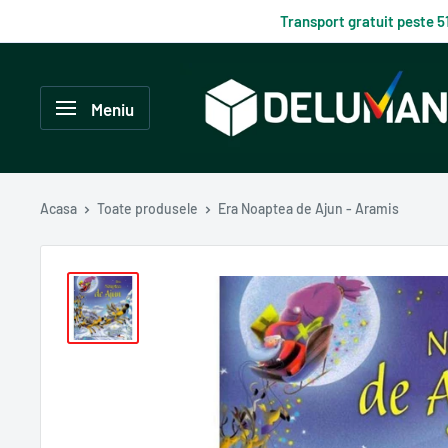
Du-
Transport gratuit peste 5
te
la
Delumani
continut
–
Meniu
Magazin
românesc
online
Acasa
Toate produsele
Era Noaptea de Ajun - Aramis