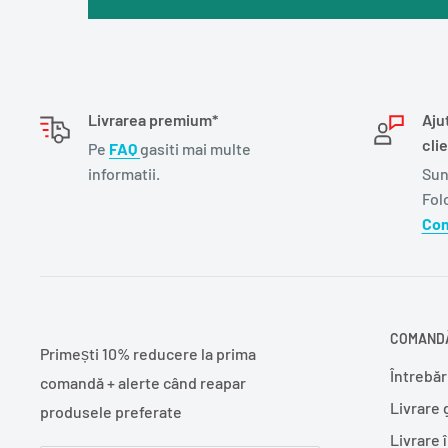
Livrarea premium*
Aju
clie
Pe
FAQ
gasiti mai multe
informatii.
Sun
Fol
Con
COMANDĂ
Primești 10% reducere la prima
Întrebăr
comandă + alerte când reapar
Livrare 
produsele preferate
Livrare 