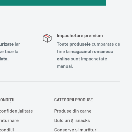
Impachetare premium
urizate
iar
Toate
produsele
cumparate de
e face la
tine la
magazinul romanesc
ata.
online
sunt impachetate
manual.
ONDIȚII
CATEGORII PRODUSE
confidențialitate
Produse din carne
 returnare
Dulciuri și snacks
condiții
Conserve și murături