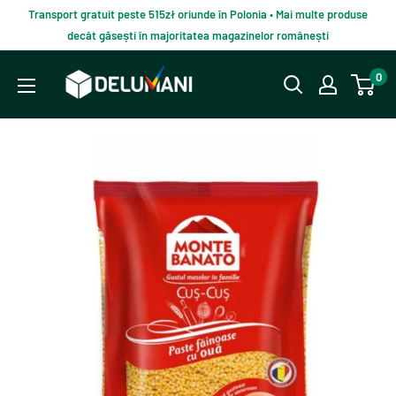
Du-
Transport gratuit peste 515zł oriunde în Polonia • Mai multe produse
te
decât găsești în majoritatea magazinelor românești
la
Delumani
0
continut
–
Magazin
românesc
online