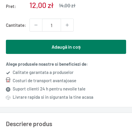
Pret
12,00 zł
Pret
14,00 zł
Pret:
normal
redus
Cantitate:
Adaugă în coș
Alege produsele noastre si beneficiezi de:
Calitate garantata a produselor
Costuri de transport avantajoase
Suport clienti 24 h pentru nevoile tale
Livrare rapida si in siguranta la tine acasa
Descriere produs