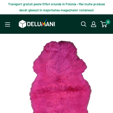
Du-
Transport gratuit peste 515zł oriunde în Polonia • Mai multe produse
te
decât găsești în majoritatea magazinelor românești
la
Delumani
0
continut
–
Magazin
românesc
online