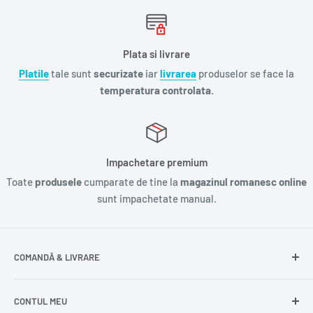
Plata si livrare
Platile
tale sunt
securizate
iar
livrarea
produselor se face la
temperatura controlata.
Impachetare premium
Toate
produsele
cumparate de tine la
magazinul romanesc online
sunt impachetate manual.
COMANDĂ & LIVRARE
Întrebări frecvente
CONTUL MEU
Livrare gratuită