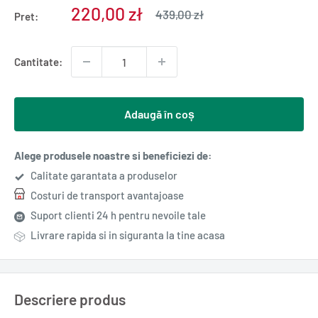
Pret
220,00 zł
Pret
439,00 zł
Pret:
normal
redus
Cantitate:
Adaugă în coș
Alege produsele noastre si beneficiezi de:
Calitate garantata a produselor
Costuri de transport avantajoase
Suport clienti 24 h pentru nevoile tale
Livrare rapida si in siguranta la tine acasa
Descriere produs