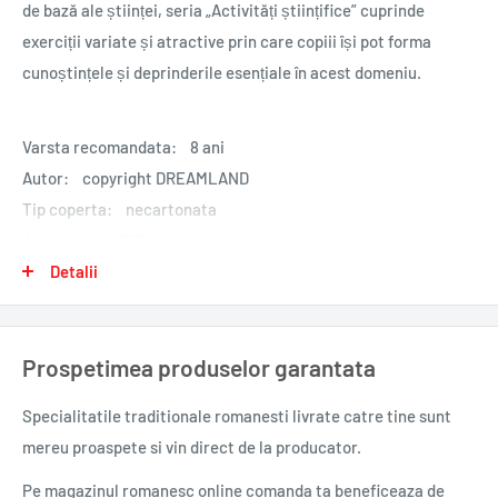
de bază ale științei, seria „Activități științifice” cuprinde
exerciții variate și atractive prin care copiii își pot forma
cunoștințele și deprinderile esențiale în acest domeniu.
Varsta recomandata: 8 ani
Autor: copyright DREAMLAND
Tip coperta: necartonata
An aparitie: 2024
Nr. pagini: 80
Detalii
Format: 21.5 x 28 cm
Greutate: 0.260 kg
Prospetimea produselor garantata
Specialitatile traditionale romanesti
livrate catre tine sunt
mereu proaspete si vin direct de la producator.
Pe magazinul romanesc online comanda ta beneficeaza de