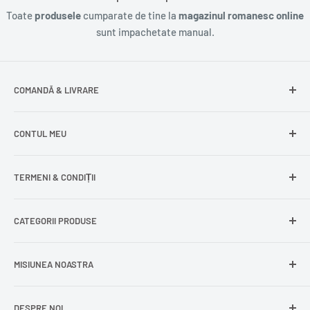
Toate
produsele
cumparate de tine la
magazinul romanesc online
sunt impachetate manual.
COMANDĂ & LIVRARE
Întrebări frecvente
CONTUL MEU
Livrare gratuită
Livrare în Europa
Intră în cont
TERMENI & CONDIȚII
Comenzile mele
Modificare adresă
Politica de confidențialitate
CATEGORII PRODUSE
Cont nou
Politica de returnare
Recuperează parola
Termeni și condiții
Produse din carne
MISIUNEA NOASTRA
Comandă ca oaspete
Politica de expediere
Dulciuri și snacks
Delogare
Impressum
Conserve și murături
DESPRE NOI