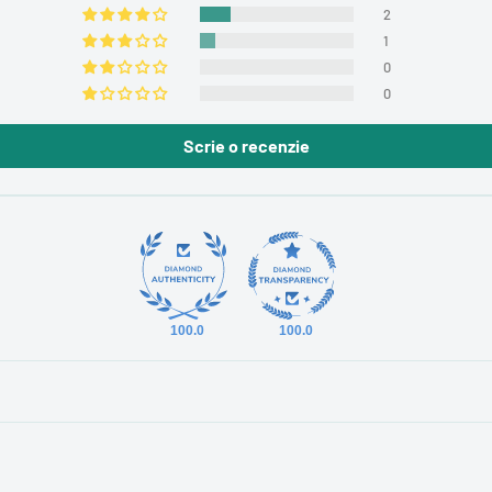
2
1
0
0
Scrie o recenzie
100.0
100.0