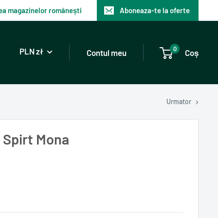
atea magazinelor românești
Aboneaza-te la oferte
0
PLN zł
Contul meu
Coș
Urmator
r Spirt Mona