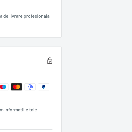
stăpân în propria casă și
 de livrare profesionala
m informatiile tale