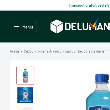
Du-
Transport gratuit peste 5
te
la
Delumani
continut
–
Meniu
Magazin
românesc
online
Acasa
Cadouri românești – jocuri tradiționale, obiecte din lemn