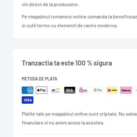
vin direct de la producator.
Când tu nu ești acasă, bacteriile joacă pe masă. Rămâi 
Pe magazinul romanesc online comanda ta beneficeaza
dezinfectează eficient toate suprafețele cu Mona.
in cutii termo cu elementi de racire moderna.
0,540 l.
Tranzactia ta este 100 % sigura
METODA DE PLATA
Platile tale pe magazinul online sunt criptate. Nu salva
financiare si nu avem acces la acestea.