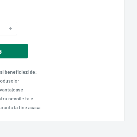
ș
i beneficiezi de:
roduselor
avantajoase
tru nevoile tale
guranta la tine acasa