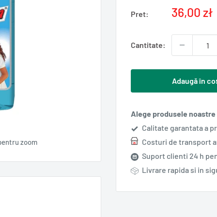
Pret
36,00 zł
Pret:
redus
Cantitate:
Adaugă în co
Alege produsele noastre s
Calitate garantata a p
Costuri de transport 
pentru zoom
Suport clienti 24 h pen
Livrare rapida si in si