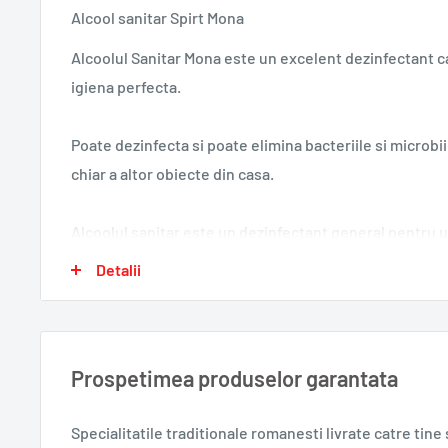
Alcool sanitar Spirt Mona
Alcoolul Sanitar Mona este un excelent dezinfectant car
igiena perfecta.
Poate dezinfecta si poate elimina bacteriile si microbii
chiar a altor obiecte din casa.
Alcoolul sanitar este un dezinfectant general pentru u
folosit cu incredere pentru igiena umana.
Detalii
Se utilizeaza ca atare, prin stergere, timpul sau de act
Prospetimea produselor garantata
Produs obtinut din alcool etilic, apa dedurizata, salicila
albastru de metilen. Produs biocid pentru igiena uman
Specialitatile traditionale romanesti
livrate catre tin
de uz extern.