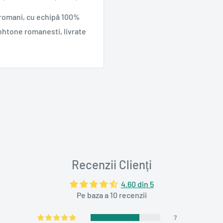
 romani, cu echipă 100%
ohtone romanesti, livrate
Recenzii Clienți
4.60 din 5
Pe baza a 10 recenzii
7