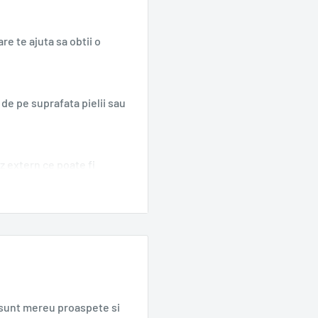
e te ajuta sa obtii o
 de pe suprafata pielii sau
z extern ce poate fi
iune fiind de 5 minute.
t de etil, tetra-butanol si
a, dezinfectant general
e sunt mereu proaspete si