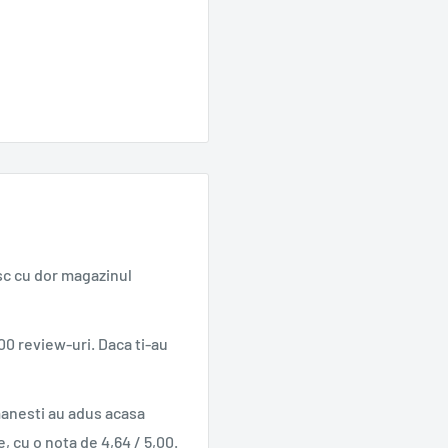
sc cu dor magazinul
00 review-uri. Daca ti-au
manesti au adus acasa
e, cu o nota de 4,64 / 5,00.