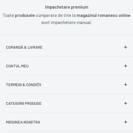
Impachetare premium
Toate
produsele
cumparate de tine la
magazinul romanesc online
sunt impachetate manual.
COMANDĂ & LIVRARE
Întrebări frecvente
CONTUL MEU
Livrare gratuită
Livrare în Europa
Intră în cont
TERMENI & CONDIȚII
Comenzile mele
Modificare adresă
Politica de confidențialitate
CATEGORII PRODUSE
Cont nou
Politica de returnare
Recuperează parola
Termeni și condiții
Produse din carne
MISIUNEA NOASTRA
Comandă ca oaspete
Politica de expediere
Dulciuri și snacks
Delogare
Impressum