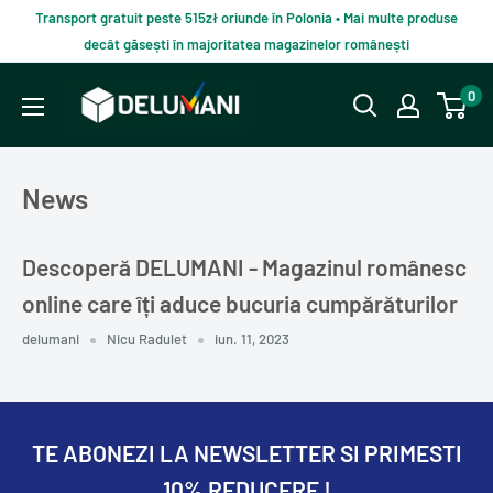
Du-
Transport gratuit peste 515zł oriunde în Polonia • Mai multe produse
te
decât găsești în majoritatea magazinelor românești
la
Delumani
0
continut
–
Magazin
românesc
News
online
Descoperă DELUMANI - Magazinul românesc
online care îți aduce bucuria cumpărăturilor
delumani
Nicu Radulet
iun. 11, 2023
TE ABONEZI LA NEWSLETTER SI PRIMESTI
10% REDUCERE !