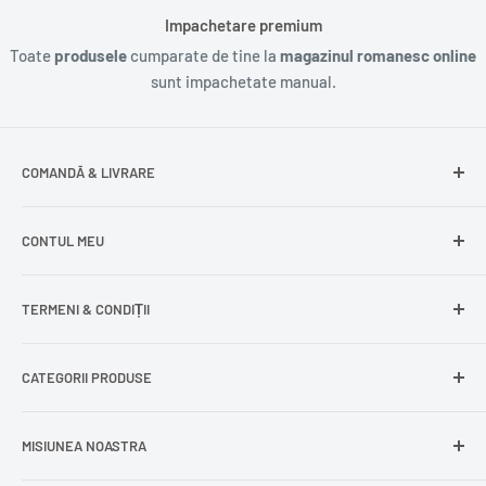
Impachetare premium
Toate
produsele
cumparate de tine la
magazinul romanesc online
sunt impachetate manual.
COMANDĂ & LIVRARE
Întrebări frecvente
CONTUL MEU
Livrare gratuită
Livrare în Europa
Intră în cont
TERMENI & CONDIȚII
Comenzile mele
Modificare adresă
Politica de confidențialitate
CATEGORII PRODUSE
Cont nou
Politica de returnare
Recuperează parola
Termeni și condiții
Produse din carne
MISIUNEA NOASTRA
Comandă ca oaspete
Politica de expediere
Dulciuri și snacks
Delogare
Impressum