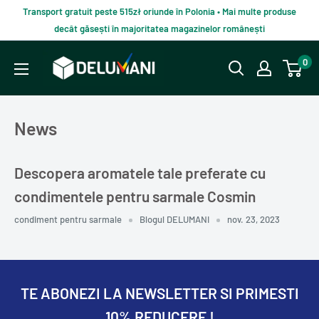
Du-
Transport gratuit peste 515zł oriunde în Polonia • Mai multe produse
te
decât găsești în majoritatea magazinelor românești
la
Delumani
0
continut
–
Magazin
românesc
News
online
Descopera aromatele tale preferate cu
condimentele pentru sarmale Cosmin
condiment pentru sarmale
Blogul DELUMANI
nov. 23, 2023
TE ABONEZI LA NEWSLETTER SI PRIMESTI
10% REDUCERE !