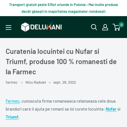
Du-
Transport gratuit peste 515zł oriunde în Polonia • Mai multe produse
te
decât găsești în majoritatea magazinelor românești
la
Delumani
0
continut
–
Magazin
românesc
Curatenia locuintei cu Nufar si
online
Triumf, produse 100 % romanesti de
la Farmec
farmec
Nicu Radulet
sept. 26, 2022
Farmec
, cunoscuta firma romaneasca relanseaza cele doua
branduri care ii ajuta pe romani sa isi curete locuinta:
Nufar
si
Triumf
.