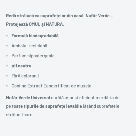
Redă strălucirea suprafețelor din casă. Nufăr Verde –
Protejează OMUL și NATURA.
Formulă biodegradabilă
Ambalaj reciclabil
Parfum hipoalergenic
pH neutru
Fără coloranți
Conține Extract Ecocertificat de mușețel
Nufăr Verde Universal
curăță ușor și eficient murdăria de
pe
toate tipurile de suprafețe lavabile
lăsând suprafețele
strălucitoare.